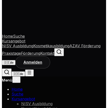
Home
Suche
Kursangebot
NISV Ausbildung
Kosmetikausbildung
AZAV Förderung
Praxistage
Förderung
Kontakt
Anmelden
🇩🇪
de
🇩🇪
de
Menü
Home
Suche
Kursangebot
NISV Ausbildung