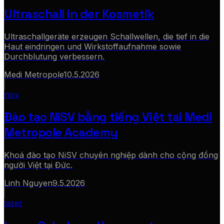
Ultraschall in der Kosmetik
Ultraschallgeräte erzeugen Schallwellen, die tief in die
Haut eindringen und Wirkstoffaufnahme sowie
Durchblutung verbessern.
Medi Metropole
10.5.2026
nisv
Đào tạo NiSV bằng tiếng Việt tại Medi
Metropole Academy
Khoá đào tạo NiSV chuyên nghiệp dành cho cộng đồng
người Việt tại Đức.
Linh Nguyen
9.5.2026
laser