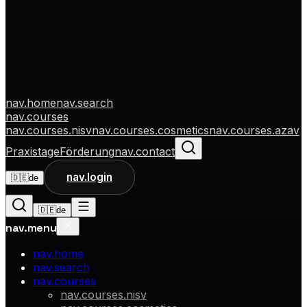
nav.home
nav.search
nav.courses
nav.courses.nisv
nav.courses.cosmetics
nav.courses.azav
Praxistage
Förderung
nav.contact
nav.login
🇩🇪
de
🇩🇪
de
nav.menu
nav.home
nav.search
nav.courses
nav.courses.nisv