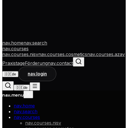
nav.home
nav.search
nav.courses
nav.courses.nisv
nav.courses.cosmetics
nav.courses.azav
Praxistage
Förderung
nav.contact
nav.login
🇩🇪
de
🇩🇪
de
nav.menu
nav.home
nav.search
nav.courses
nav.courses.nisv