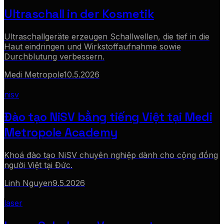
Ultraschall in der Kosmetik
Ultraschallgeräte erzeugen Schallwellen, die tief in die
Haut eindringen und Wirkstoffaufnahme sowie
Durchblutung verbessern.
Medi Metropole
10.5.2026
nisv
Đào tạo NiSV bằng tiếng Việt tại Medi
Metropole Academy
Khoá đào tạo NiSV chuyên nghiệp dành cho cộng đồng
người Việt tại Đức.
Linh Nguyen
9.5.2026
laser