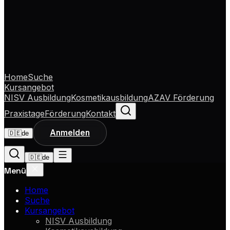
Home
Suche
Kursangebot
NISV Ausbildung
Kosmetikausbildung
AZAV Förderung
Praxistage
Förderung
Kontakt
Anmelden
🇩🇪
de
🇩🇪
de
Menü
Home
Suche
Kursangebot
NISV Ausbildung