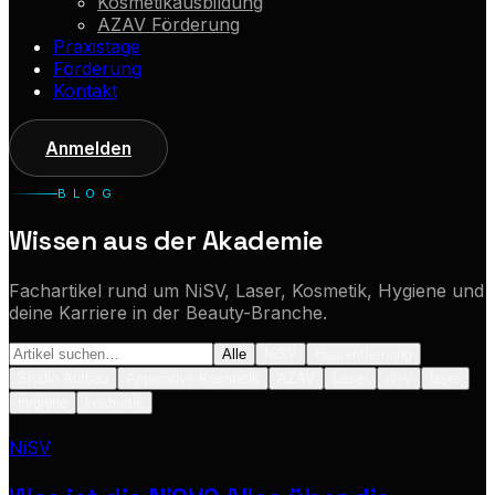
Kosmetikausbildung
AZAV Förderung
Praxistage
Förderung
Kontakt
Anmelden
BLOG
Wissen aus der Akademie
Fachartikel rund um NiSV, Laser, Kosmetik, Hygiene und
deine Karriere in der Beauty-Branche.
Alle
NiSV
Haarentfernung
Studio Aufbau
Apparative Kosmetik
AZAV
Laser
nisv
laser
hygiene
kosmetik
NiSV