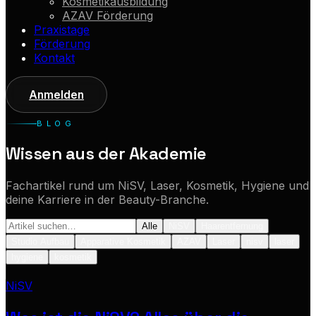
Kosmetikausbildung
AZAV Förderung
Praxistage
Förderung
Kontakt
Anmelden
BLOG
Wissen aus der Akademie
Fachartikel rund um NiSV, Laser, Kosmetik, Hygiene und
deine Karriere in der Beauty-Branche.
Alle
NiSV
Haarentfernung
Studio Aufbau
Apparative Kosmetik
AZAV
Laser
nisv
laser
hygiene
kosmetik
NiSV