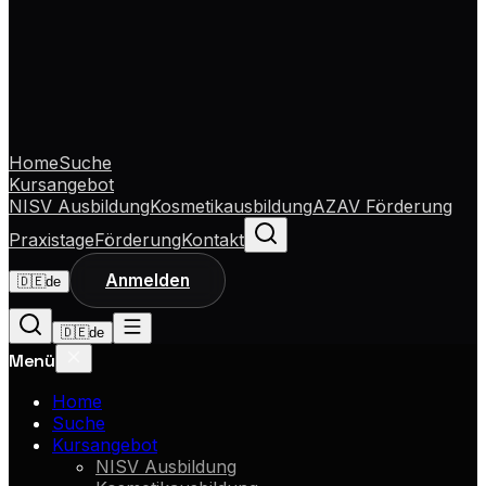
Home
Suche
Kursangebot
NISV Ausbildung
Kosmetikausbildung
AZAV Förderung
Praxistage
Förderung
Kontakt
Anmelden
🇩🇪
de
🇩🇪
de
Menü
Home
Suche
Kursangebot
NISV Ausbildung