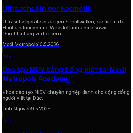
Ultraschall in der Kosmetik
Ultraschallgeräte erzeugen Schallwellen, die tief in die
Haut eindringen und Wirkstoffaufnahme sowie
Durchblutung verbessern.
Medi Metropole
10.5.2026
nisv
Đào tạo NiSV bằng tiếng Việt tại Medi
Metropole Academy
Khoá đào tạo NiSV chuyên nghiệp dành cho cộng đồng
người Việt tại Đức.
Linh Nguyen
9.5.2026
laser