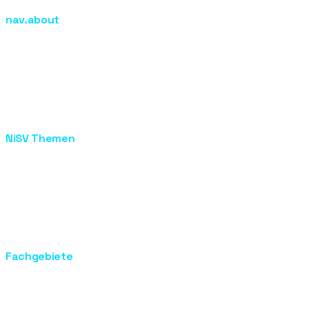
nav.about
nav.courses
nav.about
nav.contact
Praxistage
footer.nisv_process
footer.recognitions
NiSV Themen
NiSV Berlin
NiSV Ausbildung
NiSV Prüfung
Laser Ausbildung
IPL Ausbildung
Optische Strahlung
Fachgebiete
Grundlagen der Haut
Ultraschall