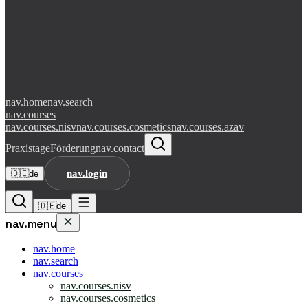
nav.home
nav.search
nav.courses
nav.courses.nisv
nav.courses.cosmetics
nav.courses.azav
Praxistage
Förderung
nav.contact
nav.login
🇩🇪
de
🇩🇪
de
nav.menu
nav.home
nav.search
nav.courses
nav.courses.nisv
nav.courses.cosmetics