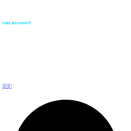
EMF
EMS
Kosmetik Weiterbildung
nav.account
nav.login
nav.admin
footer.blogs
footer.exam
footer.imprint
footer.privacy
footer.terms
©
2026
Medi Metropole Academy.
footer.rights
·
footer.imprint
·
footer.privacy
·
footer.terms
🇩🇪