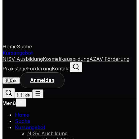
Home
Suche
Kursangebot
NISV Ausbildung
Kosmetikausbildung
AZAV Förderung
Praxistage
Förderung
Kontakt
Anmelden
🇩🇪
de
🇩🇪
de
Menü
Home
Suche
Kursangebot
NISV Ausbildung