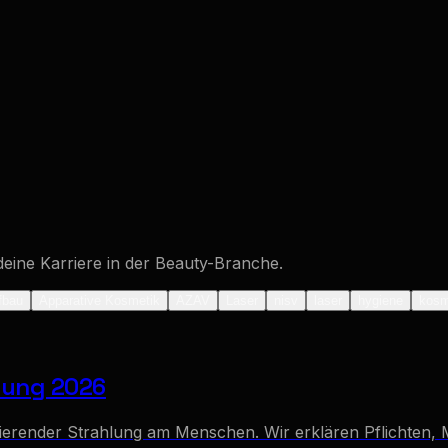
deine Karriere in der Beauty-Branche.
fbau
Apparative Kosmetik
AZAV
Laser
nisv
laser
hygiene
kosm
dnung 2026
isierender Strahlung am Menschen. Wir erklären Pflichten