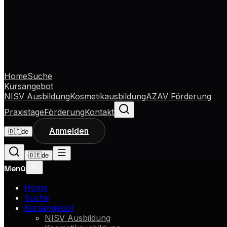
Home
Suche
Kursangebot
NISV Ausbildung
Kosmetikausbildung
AZAV Förderung
Praxistage
Förderung
Kontakt
Anmelden
🇩🇪
de
🇩🇪
de
Menü
Home
Suche
Kursangebot
NISV Ausbildung