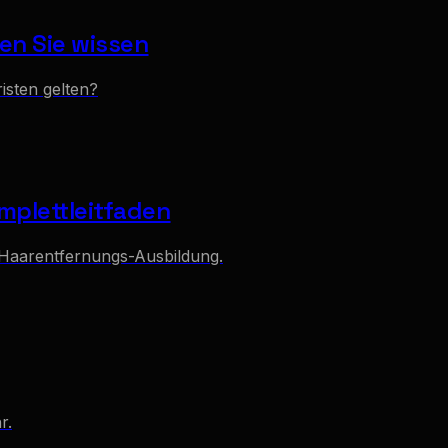
en Sie wissen
risten gelten?
mplettleitfaden
r-Haarentfernungs-Ausbildung.
r.