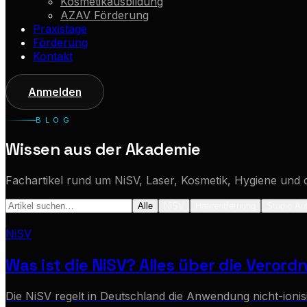
Kosmetikausbildung
AZAV Förderung
Praxistage
Förderung
Kontakt
Anmelden
BLOG
Wissen aus der Akademie
Fachartikel rund um NiSV, Laser, Kosmetik, Hygiene und 
Alle
NiSV
Haarentfernung
Studio Au
NiSV
Was ist die NiSV? Alles über die Veror
Die NiSV regelt in Deutschland die Anwendung nicht-ion