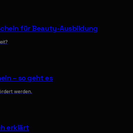
schein für Beauty-Ausbildung
eit?
in – so geht es
ördert werden.
h erklärt