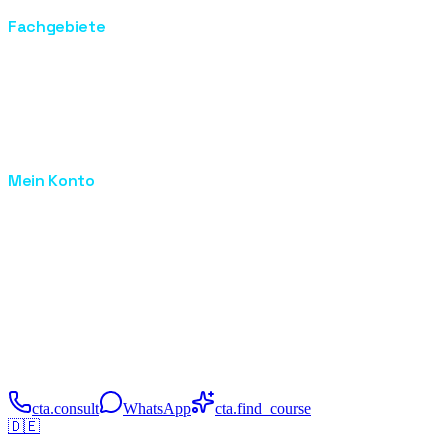
Fachgebiete
Grundlagen der Haut
Ultraschall
EMF
EMS
Kosmetik Weiterbildung
Mein Konto
Anmelden
Admin
Blogs
Prüfung
Impressum
Datenschutz
AGB
©
2026
Medi Metropole Academy.
Alle Rechte vorbehalten.
·
Impressum
·
Datenschutz
·
AGB
cta.consult
WhatsApp
cta.find_course
🇩🇪