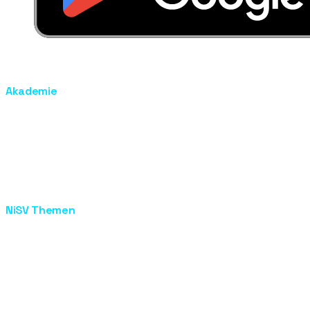
Akademie
Kursangebot
Akademie
Kontakt
Praxistage
NISV Ablauf
Erhaltene Anerkennungen
NiSV Themen
NiSV Berlin
NiSV Ausbildung
NiSV Prüfung
Laser Ausbildung
IPL Ausbildung
Optische Strahlung