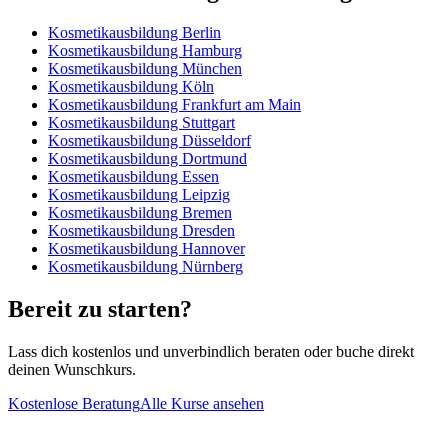
Kosmetikausbildung
Berlin
Kosmetikausbildung
Hamburg
Kosmetikausbildung
München
Kosmetikausbildung
Köln
Kosmetikausbildung
Frankfurt am Main
Kosmetikausbildung
Stuttgart
Kosmetikausbildung
Düsseldorf
Kosmetikausbildung
Dortmund
Kosmetikausbildung
Essen
Kosmetikausbildung
Leipzig
Kosmetikausbildung
Bremen
Kosmetikausbildung
Dresden
Kosmetikausbildung
Hannover
Kosmetikausbildung
Nürnberg
Bereit zu starten?
Lass dich kostenlos und unverbindlich beraten oder buche direkt
deinen Wunschkurs.
Kostenlose Beratung
Alle Kurse ansehen
Staatlich anerkannter Bildungsträger