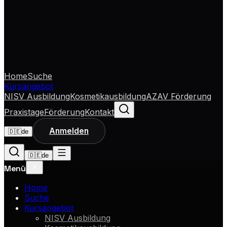
Home
Suche
Kursangebot
NISV Ausbildung
Kosmetikausbildung
AZAV Förderung
Praxistage
Förderung
Kontakt
Anmelden
🇩🇪
de
🇩🇪
de
Menü
Home
Suche
Kursangebot
NISV Ausbildung