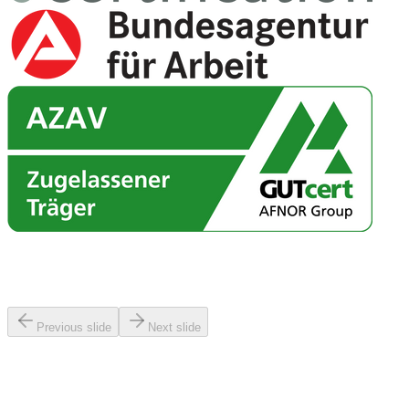
reviews.eyebrow
reviews.title
Previous slide
Next slide