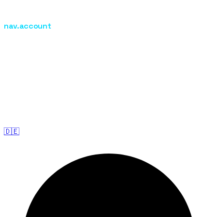
Kosmetik Weiterbildung
nav.account
nav.login
nav.admin
footer.blogs
footer.exam
footer.imprint
footer.privacy
footer.terms
©
2026
Medi Metropole Academy.
footer.rights
·
footer.imprint
·
footer.privacy
·
footer.terms
🇩🇪