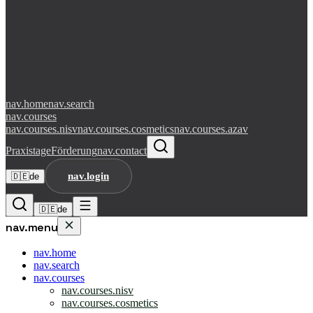
nav.home
nav.search
nav.courses
nav.courses.nisv
nav.courses.cosmetics
nav.courses.azav
Praxistage
Förderung
nav.contact
nav.login
🇩🇪
de
🇩🇪
de
nav.menu
nav.home
nav.search
nav.courses
nav.courses.nisv
nav.courses.cosmetics