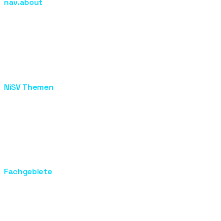
nav.about
nav.courses
nav.about
nav.contact
Praxistage
footer.nisv_process
footer.recognitions
NiSV Themen
NiSV Berlin
NiSV Ausbildung
NiSV Prüfung
Laser Ausbildung
IPL Ausbildung
Optische Strahlung
Fachgebiete
Grundlagen der Haut
Ultraschall
EMF
EMS