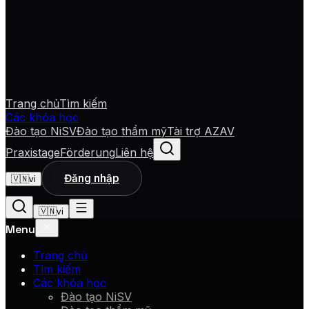
Trang chủ
Tìm kiếm
Các khóa học
Đào tạo NiSV
Đào tạo thẩm mỹ
Tài trợ AZAV
Praxistage
Förderung
Liên hệ
Đăng nhập
🇻🇳
vi
🇻🇳
vi
Menu
Trang chủ
Tìm kiếm
Các khóa học
Đào tạo NiSV