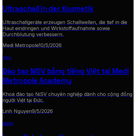
Ultraschall in der Kosmetik
Ultraschallgeräte erzeugen Schallwellen, die tief in die
Haut eindringen und Wirkstoffaufnahme sowie
Durchblutung verbessern.
Medi Metropole
10/5/2026
nisv
Đào tạo NiSV bằng tiếng Việt tại Medi
Metropole Academy
Khoá đào tạo NiSV chuyên nghiệp dành cho cộng đồng
người Việt tại Đức.
Linh Nguyen
9/5/2026
laser