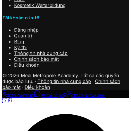
Kosmetik Weiterbildung
Tài khoản của tôi
Đăng nhập
Quản trị
Blog
Kỳ thi
Thông tin nhà cung cấp
Chính sách bảo mật
Điều khoản
©
2026
Medi Metropole Academy.
Tất cả các quyền
được bảo lưu.
·
Thông tin nhà cung cấp
·
Chính sách
bảo mật
·
Điều khoản
cta.consult
WhatsApp
cta.find_course
🇩🇪