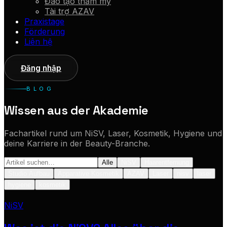
Đào tạo thẩm mỹ
Tài trợ AZAV
Praxistage
Förderung
Liên hệ
Đăng nhập
BLOG
Wissen aus der Akademie
Fachartikel rund um NiSV, Laser, Kosmetik, Hygiene und
deine Karriere in der Beauty-Branche.
Alle
NiSV
Haarentfernung
Studio Aufbau
Apparative Kosmetik
AZAV
Laser
nisv
laser
hygiene
kosmetik
NiSV