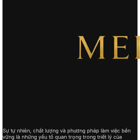
Sự tự nhiên, chất lượng và phương pháp làm việc bền
vững là những yếu tố quan trọng trong triết lý của