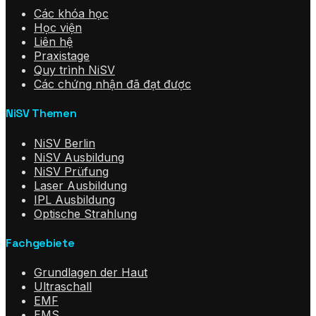
Các khóa học
Học viện
Liên hệ
Praxistage
Quy trình NiSV
Các chứng nhận đã đạt được
NiSV Themen
NiSV Berlin
NiSV Ausbildung
NiSV Prüfung
Laser Ausbildung
IPL Ausbildung
Optische Strahlung
Fachgebiete
Grundlagen der Haut
Ultraschall
EMF
EMS