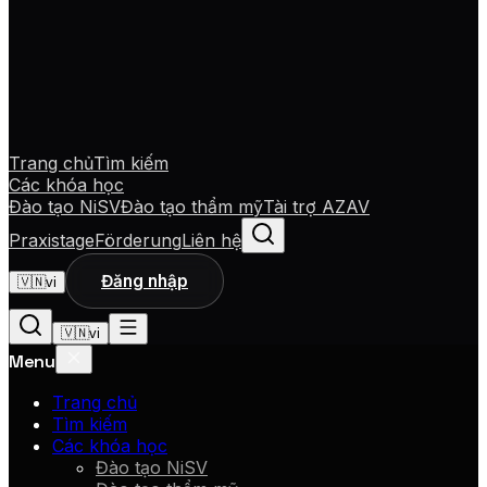
Trang chủ
Tìm kiếm
Các khóa học
Đào tạo NiSV
Đào tạo thẩm mỹ
Tài trợ AZAV
Praxistage
Förderung
Liên hệ
Đăng nhập
🇻🇳
vi
🇻🇳
vi
Menu
Trang chủ
Tìm kiếm
Các khóa học
Đào tạo NiSV