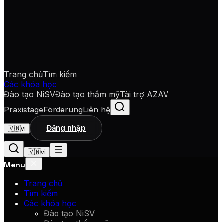
Trang chủ
Tìm kiếm
Các khóa học
Đào tạo NiSV
Đào tạo thẩm mỹ
Tài trợ AZAV
Praxistage
Förderung
Liên hệ
Đăng nhập
🇻🇳
vi
🇻🇳
vi
Menu
Trang chủ
Tìm kiếm
Các khóa học
Đào tạo NiSV