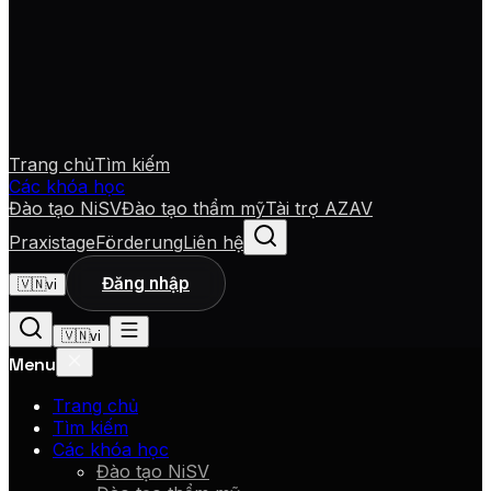
Trang chủ
Tìm kiếm
Các khóa học
Đào tạo NiSV
Đào tạo thẩm mỹ
Tài trợ AZAV
Praxistage
Förderung
Liên hệ
Đăng nhập
🇻🇳
vi
🇻🇳
vi
Menu
Trang chủ
Tìm kiếm
Các khóa học
Đào tạo NiSV