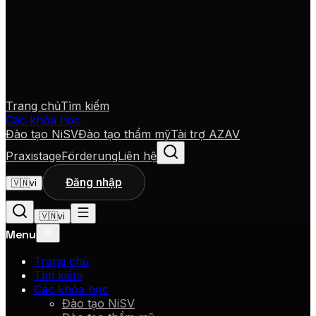
Trang chủ
Tìm kiếm
Các khóa học
Đào tạo NiSV
Đào tạo thẩm mỹ
Tài trợ AZAV
Praxistage
Förderung
Liên hệ
Đăng nhập
🇻🇳
vi
🇻🇳
vi
Menu
Trang chủ
Tìm kiếm
Các khóa học
Đào tạo NiSV