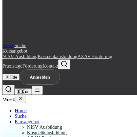
Home
Suche
Kursangebot
NISV Ausbildung
Kosmetikausbildung
AZAV Förderung
Praxistage
Förderung
Kontakt
Anmelden
🇩🇪
de
🇩🇪
de
Menü
Home
Suche
Kursangebot
NISV Ausbildung
Kosmetikausbildung