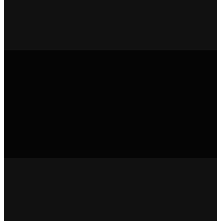
+
+
+
+
+