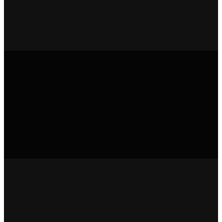
+
+
+
+
+